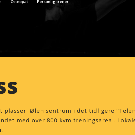
n
Osteopat
Personlig trener
ss
t plasser Ølen sentrum i det tidligere "Telen
ndet med over 800 kvm treningsareal. Lokale
n.