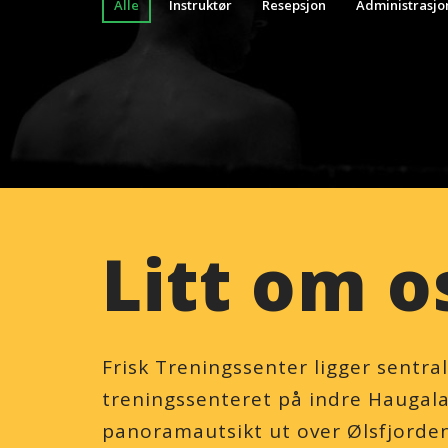
Alle
Instruktør
Resepsjon
Administrasjo
Litt om o
Frisk Treningssenter ligger sentral
treningssenteret på indre Haugala
panoramautsikt ut over Ølsfjorde