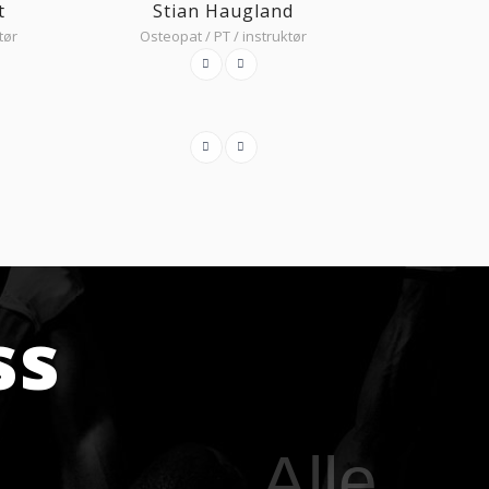
t
Stian Haugland
tør
Osteopat / PT / instruktør
ss
Alle