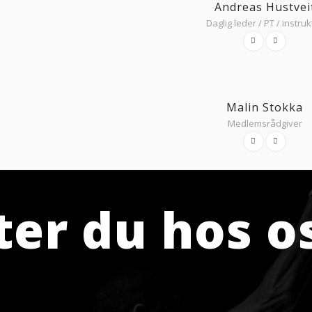
Andreas Hustvei
Daglig leder / PT / instruk
Malin Stokka
Medlemsrådgiver
ter du hos o