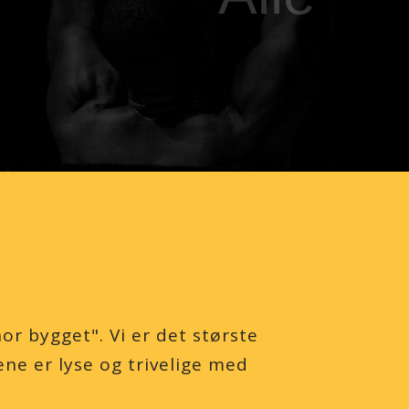
or bygget". Vi er det største
ne er lyse og trivelige med